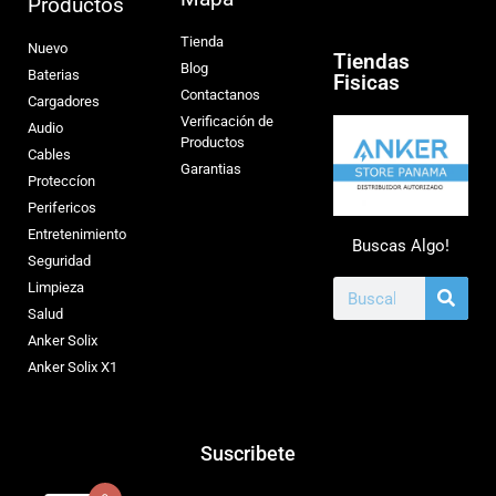
Productos
Tienda
Nuevo
Tiendas
Blog
Baterias
Fisicas
Contactanos
Cargadores
Verificación de
Audio
Productos
Cables
Garantias
Proteccíon
Perifericos
Entretenimiento
Buscas Algo!
Seguridad
Limpieza
Salud
Anker Solix
Anker Solix X1
Suscribete