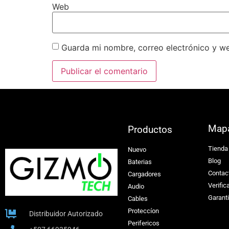
Web
Guarda mi nombre, correo electrónico y w
Map
Productos
Tienda
Nuevo
Blog
Baterias
Contac
Cargadores
Verific
Audio
Garant
Cables
Proteccíon
Distribuidor Autorizado
Perifericos