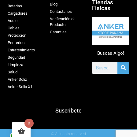
Tiendas
Blog
Baterias
Fisicas
Contactanos
Cargadores
Verificación de
Audio
Productos
Cables
Garantias
Proteccíon
Perifericos
Entretenimiento
Buscas Algo!
Seguridad
Limpieza
Salud
Anker Solix
Anker Solix X1
Suscribete
0
© All rights reserved