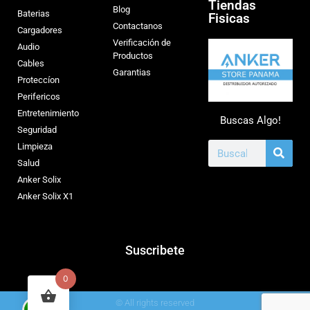
Tiendas
Blog
Baterias
Fisicas
Contactanos
Cargadores
Verificación de
Audio
Productos
Cables
Garantias
Proteccíon
Perifericos
Entretenimiento
Buscas Algo!
Seguridad
Limpieza
Salud
Anker Solix
Anker Solix X1
Suscribete
0
© All rights reserved