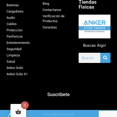
Tiendas
Blog
Baterias
Fisicas
Contactanos
Cargadores
Verificación de
Audio
Productos
Cables
Garantias
Proteccíon
Perifericos
Entretenimiento
Buscas Algo!
Seguridad
Limpieza
Salud
Anker Solix
Anker Solix X1
Suscribete
0
© All rights reserved