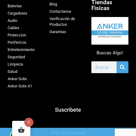
Tiendas
Blog
Baterias
Fisicas
Contactanos
Cargadores
Verificación de
Audio
Productos
Cables
Garantias
Proteccíon
Perifericos
Entretenimiento
Buscas Algo!
Seguridad
Limpieza
Salud
Anker Solix
Anker Solix X1
Suscribete
0
© All rights reserved