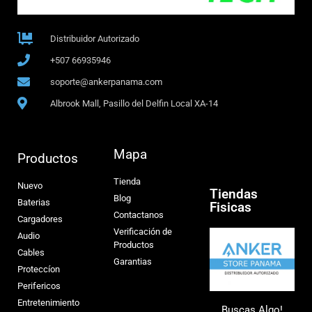
Distribuidor Autorizado
+507 66935946
soporte@ankerpanama.com
Albrook Mall, Pasillo del Delfin Local XA-14
Mapa
Productos
Tienda
Nuevo
Tiendas
Blog
Baterias
Fisicas
Contactanos
Cargadores
Verificación de
Audio
Productos
Cables
Garantias
Proteccíon
Perifericos
Entretenimiento
Buscas Algo!