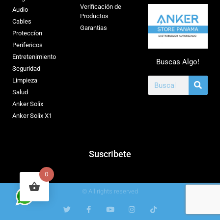
Verificación de
Audio
Productos
Cables
Garantias
Proteccíon
Perifericos
Entretenimiento
Buscas Algo!
Seguridad
Limpieza
Salud
Anker Solix
Anker Solix X1
Suscribete
0
© All rights reserved