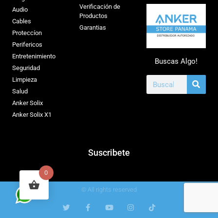
Verificación de
Audio
Productos
Cables
Garantias
Proteccíon
Perifericos
Entretenimiento
Buscas Algo!
Seguridad
Limpieza
Salud
Anker Solix
Anker Solix X1
Suscribete
0
© All rights reserved