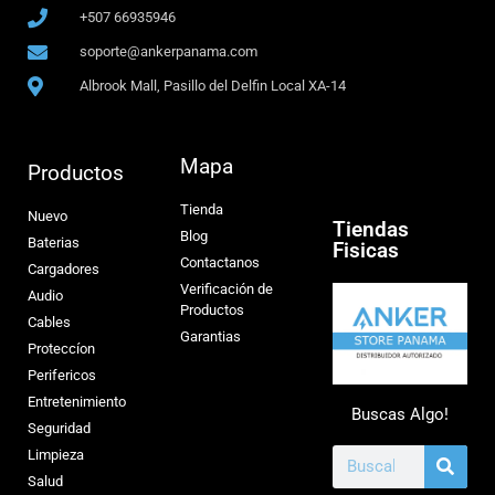
+507 66935946
soporte@ankerpanama.com
Albrook Mall, Pasillo del Delfin Local XA-14
Mapa
Productos
Tienda
Nuevo
Tiendas
Blog
Baterias
Fisicas
Contactanos
Cargadores
Verificación de
Audio
Productos
Cables
Garantias
Proteccíon
Perifericos
Entretenimiento
Buscas Algo!
Seguridad
Limpieza
Salud