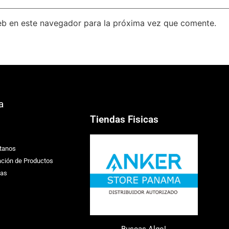
eb en este navegador para la próxima vez que comente.
a
Tiendas Fisicas
tanos
ación de Productos
ias