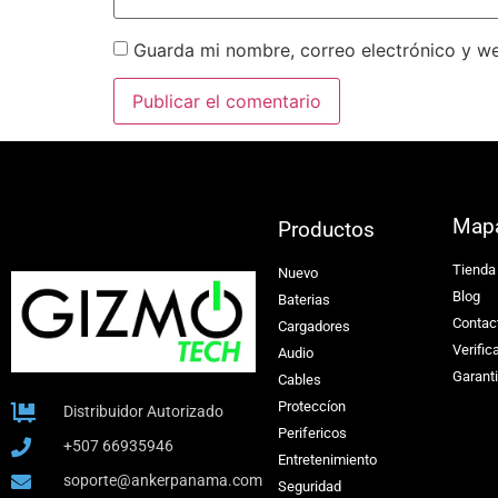
Guarda mi nombre, correo electrónico y w
Map
Productos
Tienda
Nuevo
Blog
Baterias
Contac
Cargadores
Verific
Audio
Garant
Cables
Proteccíon
Distribuidor Autorizado
Perifericos
+507 66935946
Entretenimiento
soporte@ankerpanama.com
Seguridad