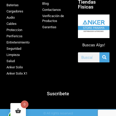
Tiendas
Blog
Baterias
Fisicas
Contactanos
Cargadores
Verificación de
Audio
Productos
Cables
Garantias
Proteccíon
Perifericos
Entretenimiento
Buscas Algo!
Seguridad
Limpieza
Salud
Anker Solix
Anker Solix X1
Suscribete
0
© All rights reserved