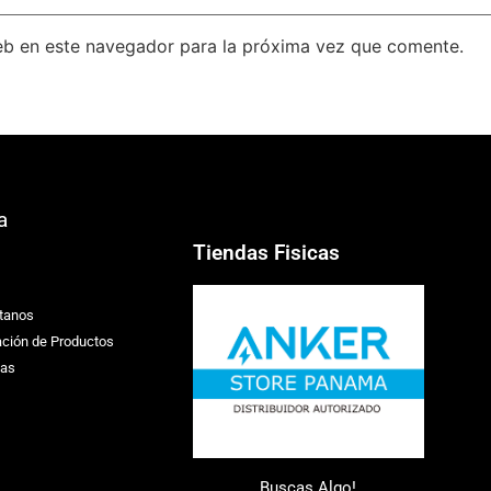
eb en este navegador para la próxima vez que comente.
a
Tiendas Fisicas
tanos
ación de Productos
ias
Buscas Algo!