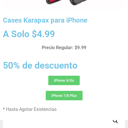
Entrada: AC 100-240V – 0.6 A 50-60 Hz
Salida: 5V=3A 15W / 9V=2.22A 20W
Cases Karapax para iPhone
Medidas: 5.50 x 3.70 x 1.30 Pulgadas
A Solo $4.99
Peso: 1.92 oz
Precio Regular: $9.99
$
19.99
$
50% de descuento
Hay existencias
iPhone X/Xs
Añadir al carrito
iPhone 7/8 Plus
* Hasta Agotar Existencias