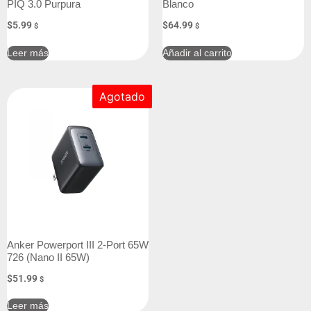
PIQ 3.0 Purpura
Blanco
$
5.99
$
64.99
$
$
Leer más
Añadir al carrito
Agotado
Anker Powerport III 2-Port 65W
726 (Nano II 65W)
$
51.99
$
Leer más